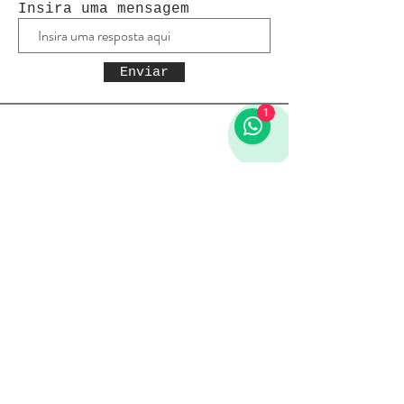
Insira uma mensagem
Enviar
1
Receba todas as novidades
Política da loja
Entregas e devoluções
Política da loja
Política de Privacidade
Métodos de pagamento