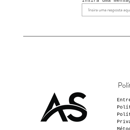
Insira uma mensa
Polí
Entr
Polí
Polí
Priv
Méto