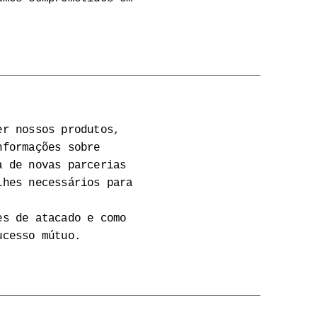
er nossos produtos,
nformações sobre
a de novas parcerias
lhes necessários para
es de atacado e como
ucesso mútuo.