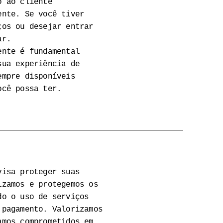
o ao cliente
ente. Se você tiver
ços ou desejar entrar
ar.
ente é fundamental
sua experiência de
empre disponíveis
ocê possa ter.
visa proteger suas
izamos e protegemos os
do o uso de serviços
 pagamento. Valorizamos
amos comprometidos em