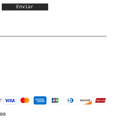
Enviar
às
:00