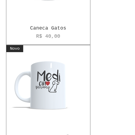
Caneca Gatos
Preço
R$ 40,00
Novo