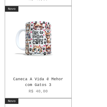
Novo
Caneca A Vida é Mehor
com Gatos 3
Preço
R$ 40,00
Novo