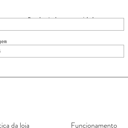
Receba todas as novidades
gem
tica da loja
Funcionamento