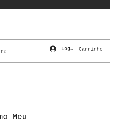
Login
Carrinho
ato
mo Meu