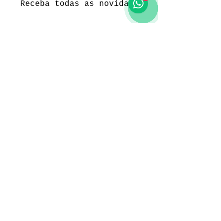
Receba todas as novidades
Política da loja
Entregas e devoluções
Política da loja
Política de Privacidade
Métodos de pagamento
Funcionamento
Seg. a Sex.: 09:00 às 18:00
Sábado: 09:00 às 18:00
Domingo: -