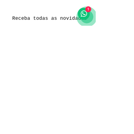
1
Receba todas as novidades
Política da loja
Entregas e devoluções
Política da loja
Política de Privacidade
Métodos de pagamento
Funcionamento
Seg. a Sex.: 09:00 às 18:00
Sábado: 09:00 às 18:00
Domingo: -