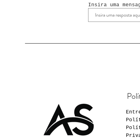
Insira uma mensa
Polí
Entr
Polí
Polí
Priv