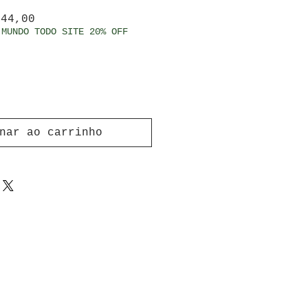
ço normal
Preço promocional
 44,00
 MUNDO TODO SITE 20% OFF
nar ao carrinho