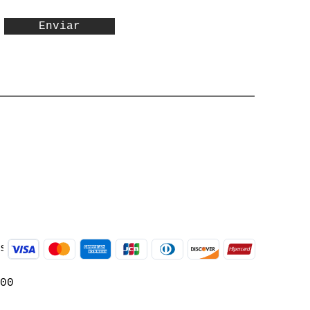
Enviar
às
:00