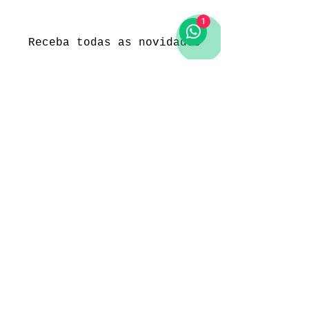
1
Receba todas as novidades
Política da loja
Entregas e devoluções
Política da loja
Política de Privacidade
Métodos de pagamento
Funcionamento
Seg. a Sex.: 09:00 às 18:00
Sábado: 09:00 às 18:00
Domingo: -