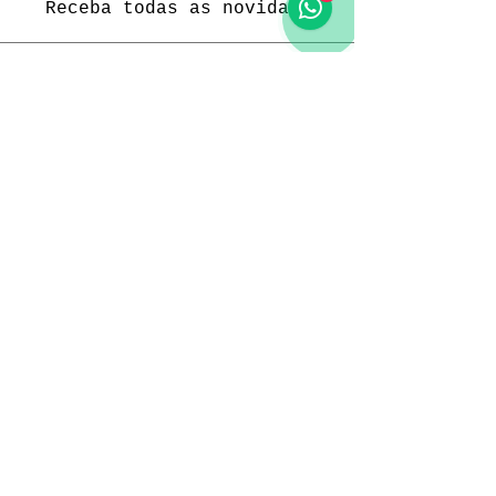
Receba todas as novidades
Política da loja
Entregas e devoluções
Política da loja
Política de Privacidade
Métodos de pagamento
Funcionamento
Seg. a Sex.: 09:00 às 18:00
Sábado: 09:00 às 18:00
Domingo: -