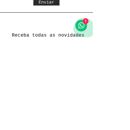
Enviar
1
Receba todas as novidades
Política da loja
Entregas e devoluções
Política da loja
Política de Privacidade
Métodos de pagamento
Funcionamento
Seg. a Sex.: 09:00 às 18:00