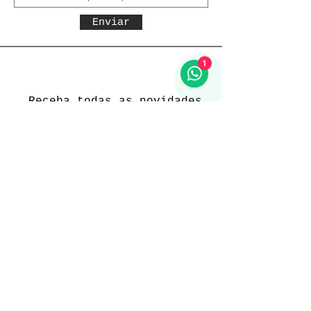
Enviar
1
Receba todas as novidades
Política da loja
Entregas e devoluções
Política da loja
Política de Privacidade
Métodos de pagamento
Funcionamento