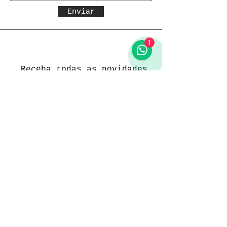
Enviar
1
Receba todas as novidades
Política da loja
Entregas e devoluções
Política da loja
Política de Privacidade
Métodos de pagamento
Funcionamento