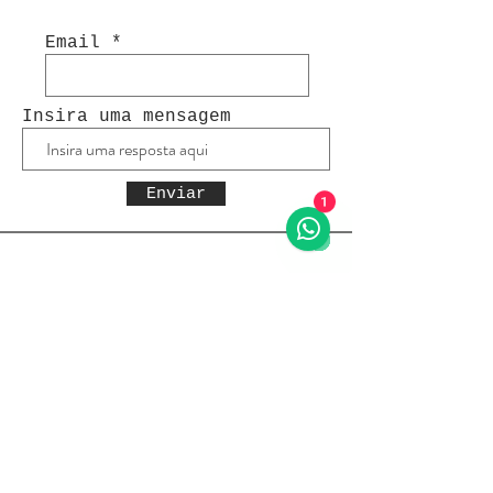
Email
Insira uma mensagem
Enviar
1
Receba todas as novidades
Política da loja
Entregas e devoluções
Política da loja
Política de Privacidade