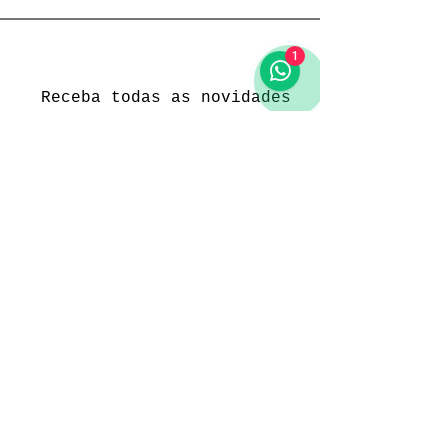
1
Receba todas as novidades
Política da loja
Entregas e devoluções
Política da loja
Política de Privacidade
Métodos de pagamento
Funcionamento
Seg. a Sex.: 09:00 às 18:00
Sábado: 09:00 às 18:00