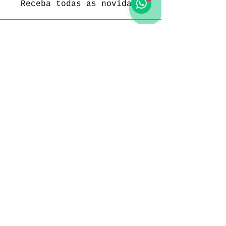
Receba todas as novidades
Política da loja
Entregas e devoluções
Política da loja
Política de Privacidade
Métodos de pagamento
Funcionamento
Seg. a Sex.: 09:00 às 18:00
Sábado: 09:00 às 18:00
Domingo: -