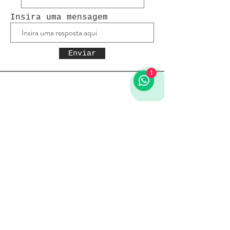
Insira uma mensagem
Enviar
1
Receba todas as novidades
Política da loja
Entregas e devoluções
Política da loja
Política de Privacidade
Métodos de pagamento