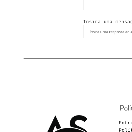
Insira uma mensa
Polí
Entr
Polí