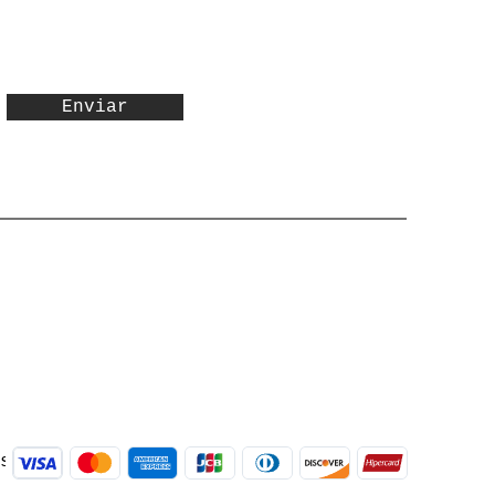
Enviar
às