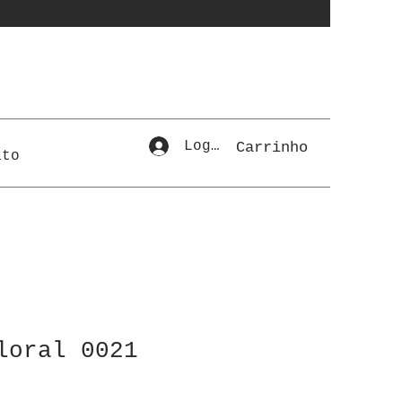
Login
Carrinho
ato
loral 0021