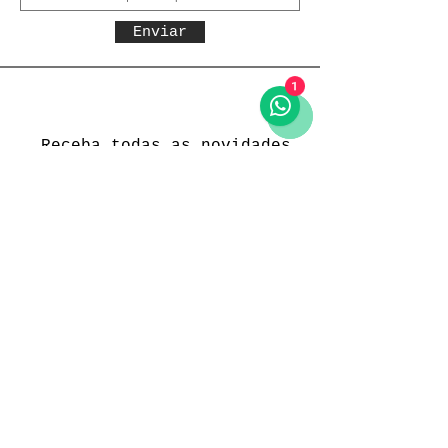
Enviar
1
Receba todas as novidades
Política da loja
Entregas e devoluções
Política da loja
Política de Privacidade
Métodos de pagamento
Funcionamento