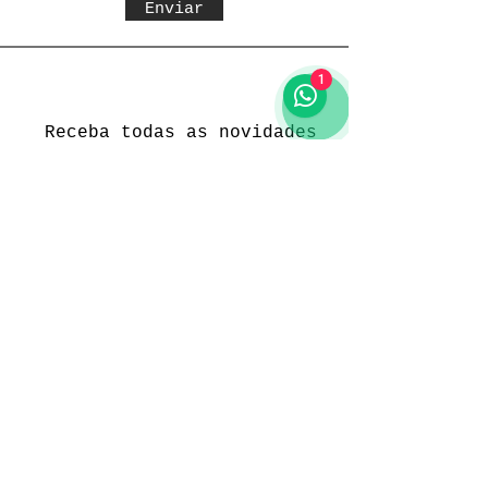
Enviar
1
Receba todas as novidades
Política da loja
Entregas e devoluções
Política da loja
Política de Privacidade
Métodos de pagamento
Funcionamento
Seg. a Sex.: 09:00 às 18:00