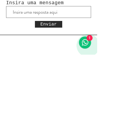
Insira uma mensagem
Enviar
1
Receba todas as novidades
Política da loja
Entregas e devoluções
Política da loja
Política de Privacidade
Métodos de pagamento