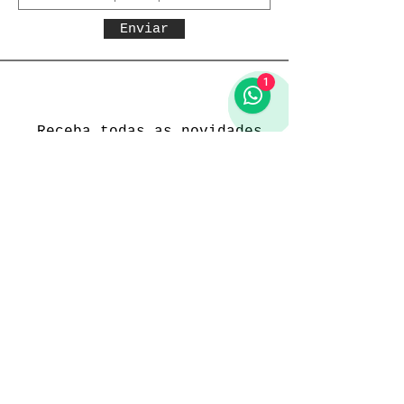
Enviar
1
Receba todas as novidades
Política da loja
Entregas e devoluções
Política da loja
Política de Privacidade
Métodos de pagamento
Funcionamento