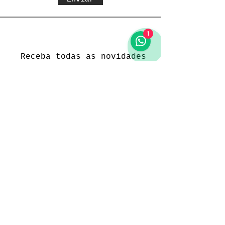
1
Receba todas as novidades
Política da loja
Entregas e devoluções
Política da loja
Política de Privacidade
Métodos de pagamento
Funcionamento
Seg. a Sex.: 09:00 às 18:00