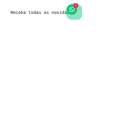
1
Receba todas as novidades
Política da loja
Entregas e devoluções
Política da loja
Política de Privacidade
Métodos de pagamento
Funcionamento
Seg. a Sex.: 09:00 às 18:00
Sábado: 09:00 às 18:00
Domingo: -