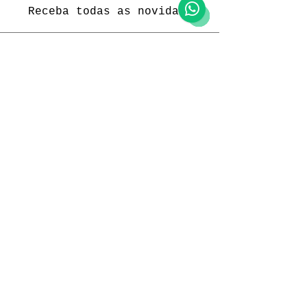
Receba todas as novidades
Política da loja
Entregas e devoluções
Política da loja
Política de Privacidade
Métodos de pagamento
Funcionamento
Seg. a Sex.: 09:00 às 18:00
Sábado: 09:00 às 18:00
Domingo: -