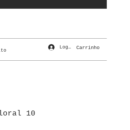
Login
Carrinho
ato
loral 10