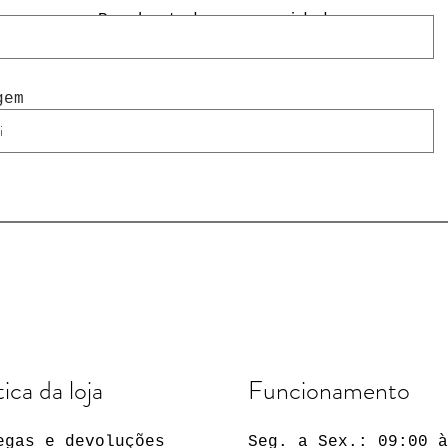
Receba todas as novidades
gem
tica da loja
Funcionamento
egas e devoluções
Seg. a Sex.: 09:00 