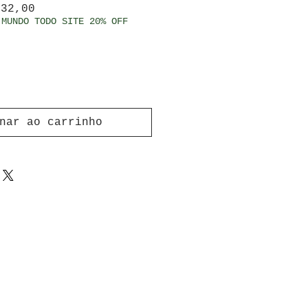
ço normal
Preço promocional
 32,00
 MUNDO TODO SITE 20% OFF
nar ao carrinho