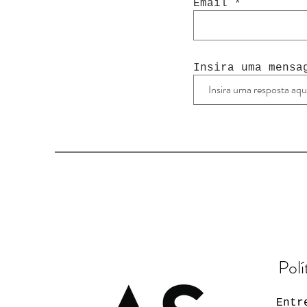
Email
Insira uma mensa
Polí
Entr