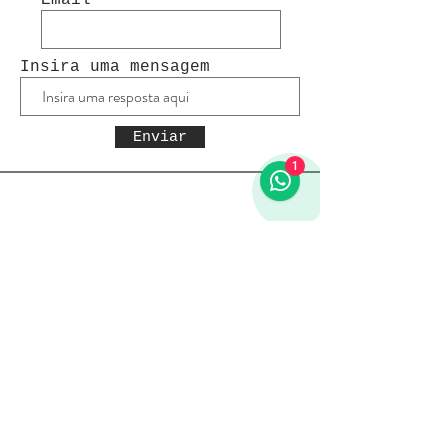
Email
Insira uma mensagem
Enviar
1
Receba todas as novidades
Política da loja
Entregas e devoluções
Política da loja
Política de Privacidade
Métodos de pagamento