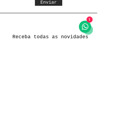
Enviar
1
Receba todas as novidades
Política da loja
Entregas e devoluções
Política da loja
Política de Privacidade
Métodos de pagamento
Funcionamento
Seg. a Sex.: 09:00 às 18:00