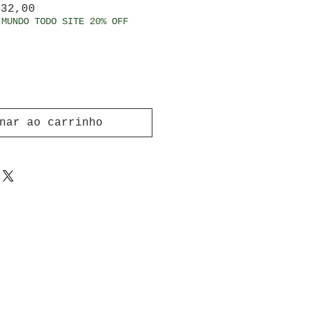
ço normal
Preço promocional
 32,00
 MUNDO TODO SITE 20% OFF
nar ao carrinho