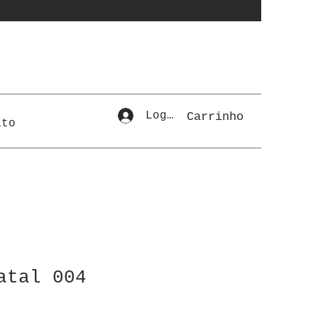
Login
Carrinho
ato
atal 004