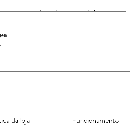
Receba todas as novidades
gem
tica da loja
Funcionamento