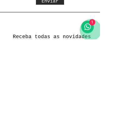
Enviar
1
Receba todas as novidades
Política da loja
Entregas e devoluções
Política da loja
Política de Privacidade
Métodos de pagamento
Funcionamento
Seg. a Sex.: 09:00 às 18:00