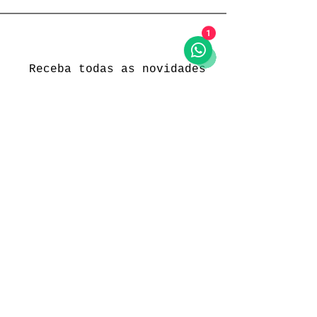
1
Receba todas as novidades
Política da loja
Entregas e devoluções
Política da loja
Política de Privacidade
Métodos de pagamento
Funcionamento
Seg. a Sex.: 09:00 às 18:00
Sábado: 09:00 às 18:00