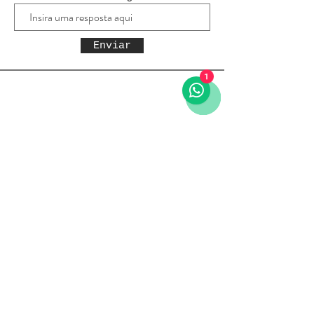
Enviar
1
Receba todas as novidades
Política da loja
Entregas e devoluções
Política da loja
Política de Privacidade
Métodos de pagamento