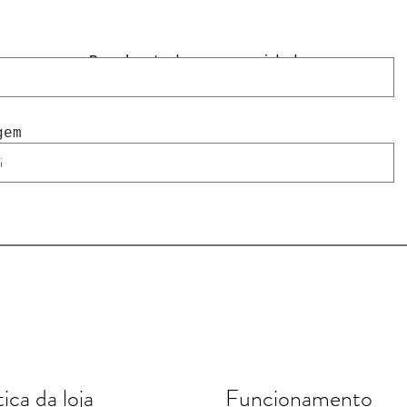
Receba todas as novidades
gem
tica da loja
Funcionamento