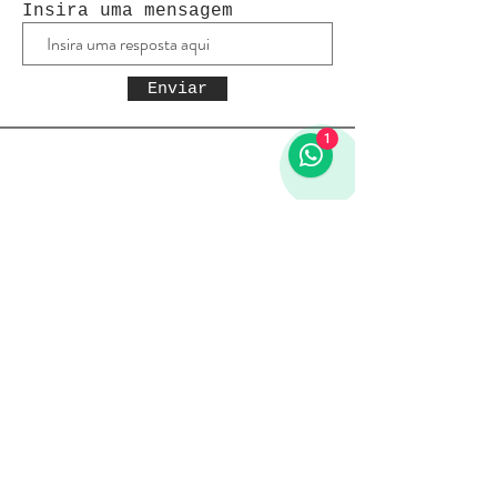
Insira uma mensagem
Enviar
1
Receba todas as novidades
Política da loja
Entregas e devoluções
Política da loja
Política de Privacidade
Métodos de pagamento