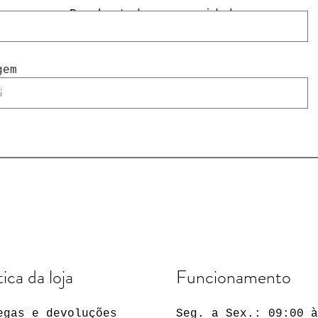
Receba todas as novidades
gem
tica da loja
Funcionamento
egas e devoluções
Seg. a Sex.: 09:00 