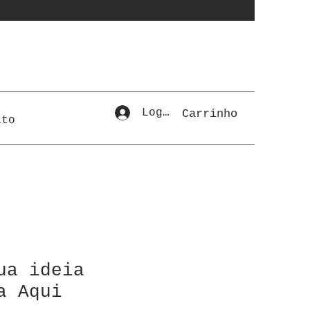
Login
Carrinho
ato
ua ideia
a Aqui