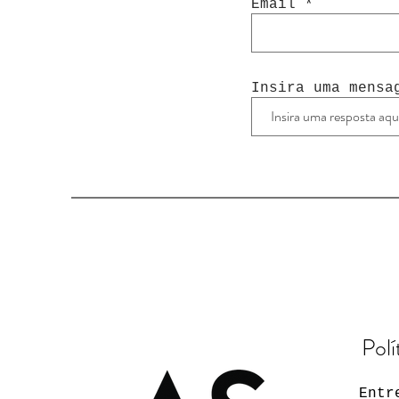
Email
Insira uma mensa
Polí
Entr