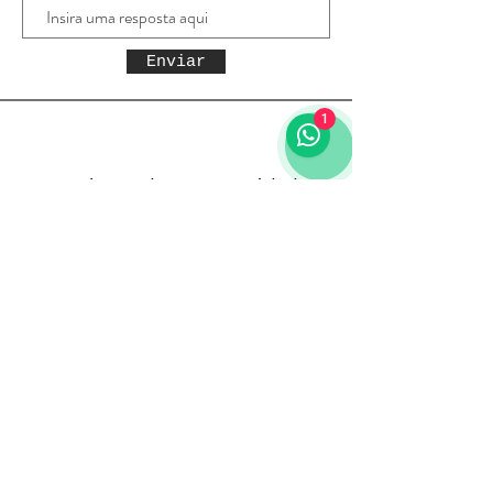
Enviar
1
Receba todas as novidades
Política da loja
Entregas e devoluções
Política da loja
Política de Privacidade
Métodos de pagamento