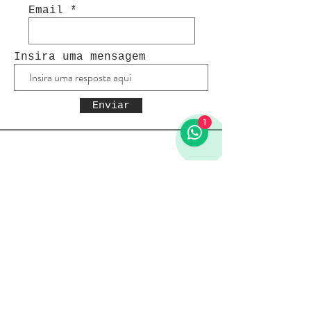
Email
Insira uma mensagem
Enviar
1
Receba todas as novidades
Política da loja
Entregas e devoluções
Política da loja
Política de Privacidade
Métodos de pagamento